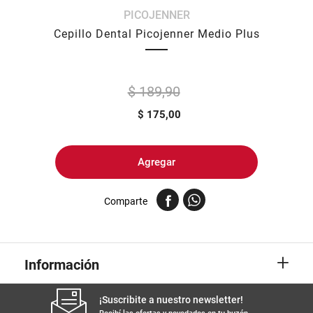
PICOJENNER
8
.
arroz
Cepillo Dental Picojenner Medio Plus
9
.
harina
10
.
yerba
$ 189,90
$
175,00
Agregar
Comparte
+
Información
¡Suscribite a nuestro newsletter!