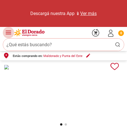
Descargá nuestra App 📱
Ver más
0
¿Qué estás buscando?
Estás comprando en:
Maldonado y Punta del Este
TÉRMINOS MÁS BUSCADOS
1
.
carne carnicería
2
.
leche
3
.
aceite
4
.
queso
5
.
pollo
6
.
bondiola
7
.
fideos