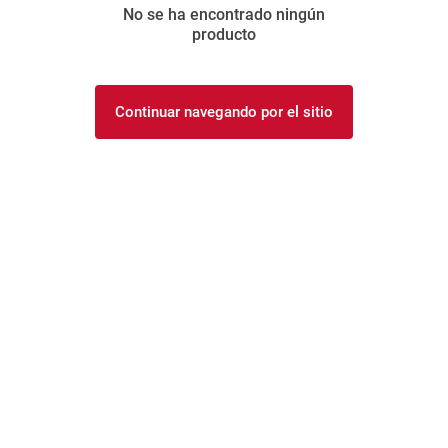
No se ha encontrado ningún
8
.
fideos
producto
9
.
arroz
10
.
harina
Continuar navegando por el sitio