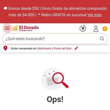
🚚 Envios desde $50 | Envío Gratis de alimentos comprando
más de $4.000 |📍 Retiro GRATIS en sucursal
Ver más
0
¿Qué estás buscando?
Estás comprando en:
Maldonado y Punta del Este
TÉRMINOS MÁS BUSCADOS
1
.
carne carnicería
2
.
leche
3
.
aceite
4
.
queso
5
.
bondiola
6
.
pollo
7
.
yerba