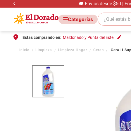
🚚 Envios desde $50 | En
¿Qué estás bus
Estás comprando en:
Maldonado y Punta del Este
Limpieza
Limpieza Hogar
Ceras
Cera H Sup