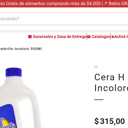
vío Gratis de alimentos comprando más de $4.000 |📍 Retiro G
cando?
TÉRMINOS MÁS BUSCADOS
🏪 Sucursales y Zona de Entrega
📖 Catalogos
☀️Activá 
1
.
carne carnicería
2
.
leche
erbrillo Incoloro 900Ml
3
.
aceite
H
4
.
queso
Cera H 
5
.
pollo
Incolo
6
.
bondiola
7
.
fideos
8
.
arroz
9
.
harina
$
315,00