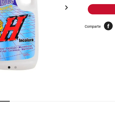
10
.
yerba
Comparte