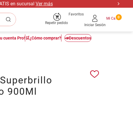
RATIS en sucursal
Ver más
Favoritos
0
Repetir pedido
Iniciar Sesión
tu cuenta Pro!
🛒¿Cómo comprar?
📣Descuentos
Superbrillo
ro 900Ml