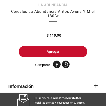
LA ABUNDANCIA
8
.
yerba
Cereales La Abundancia Aritos Avena Y Miel
9
.
arroz
180Gr
10
.
harina
$
119,90
Agregar
Comparte
+
Información
¡Suscribite a nuestro newsletter!
Recibí las ofertas y novedades en tu buzón.