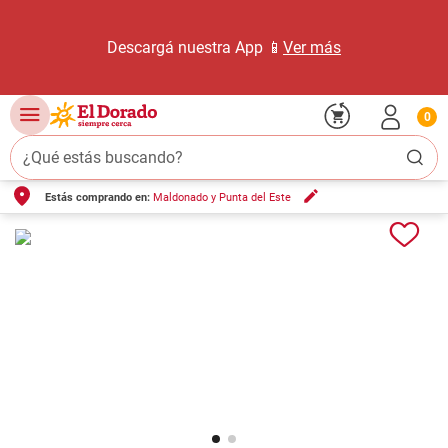
Descargá nuestra App 📱
Ver más
0
¿Qué estás buscando?
Estás comprando en:
Maldonado y Punta del Este
TÉRMINOS MÁS BUSCADOS
1
.
carne carnicería
2
.
leche
3
.
aceite
4
.
queso
5
.
pollo
6
.
bondiola
7
.
fideos