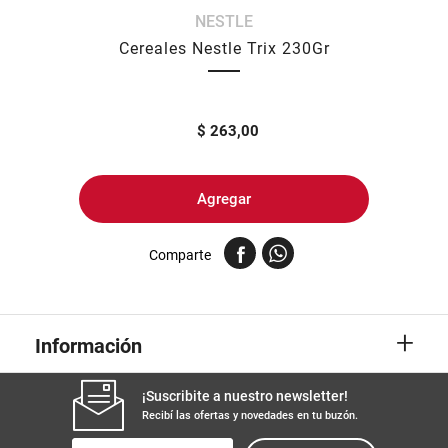
NESTLE
8
.
arroz
Cereales Nestle Trix 230Gr
9
.
harina
10
.
yerba
$
263,00
Agregar
Comparte
+
Información
¡Suscribite a nuestro newsletter!
Recibí las ofertas y novedades en tu buzón.