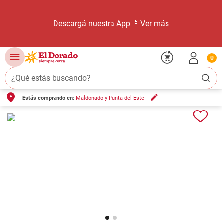
Descargá nuestra App 📱
Ver más
0
¿Qué estás buscando?
Estás comprando en:
Maldonado y Punta del Este
TÉRMINOS MÁS BUSCADOS
1
.
carne carnicería
2
.
leche
3
.
aceite
4
.
queso
5
.
bondiola
6
.
pollo
7
.
yerba