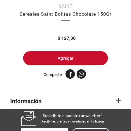
SAINT
8
.
fideos
Cereales Saint Bolitas Chocolate 150Gr
9
.
arroz
10
.
harina
$
127,00
Agregar
Comparte
+
Información
¡Suscribite a nuestro newsletter!
Recibí las ofertas y novedades en tu buzón.