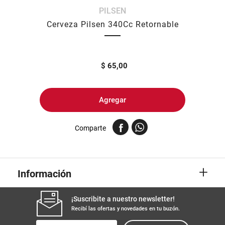
PILSEN
8
.
yerba
Cerveza Pilsen 340Cc Retornable
9
.
harina
10
.
arroz
$
65,00
Agregar
Comparte
+
Información
¡Suscribite a nuestro newsletter!
Recibí las ofertas y novedades en tu buzón.