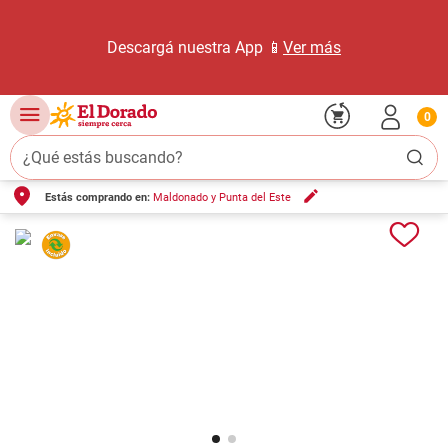
Descargá nuestra App 📱
Ver más
0
¿Qué estás buscando?
Estás comprando en:
Maldonado y Punta del Este
TÉRMINOS MÁS BUSCADOS
1
.
carne carnicería
2
.
leche
3
.
aceite
4
.
queso
5
.
pollo
6
.
bondiola
7
.
fideos