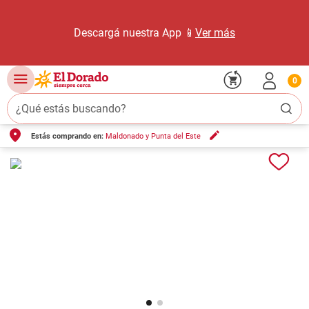
Descargá nuestra App 📱
Ver más
0
¿Qué estás buscando?
Estás comprando en:
Maldonado y Punta del Este
TÉRMINOS MÁS BUSCADOS
1
.
carne carnicería
2
.
leche
3
.
aceite
4
.
queso
5
.
bondiola
6
.
pollo
7
.
yerba