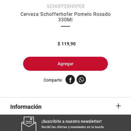
SCHOFFERHOFER
8
.
fideos
Cerveza Schofferhofer Pomelo Rosado
9
.
arroz
330Ml
10
.
harina
$
119,90
Agregar
Comparte
+
Información
¡Suscribite a nuestro newsletter!
Recibí las ofertas y novedades en tu buzón.