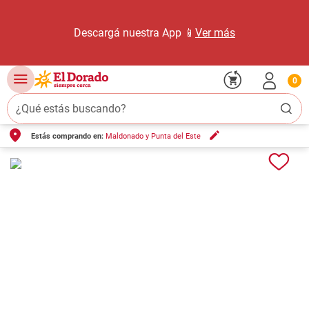
Descargá nuestra App 📱
Ver más
0
¿Qué estás buscando?
Estás comprando en:
Maldonado y Punta del Este
TÉRMINOS MÁS BUSCADOS
1
.
carne carnicería
2
.
leche
3
.
aceite
4
.
queso
5
.
pollo
6
.
bondiola
7
.
fideos