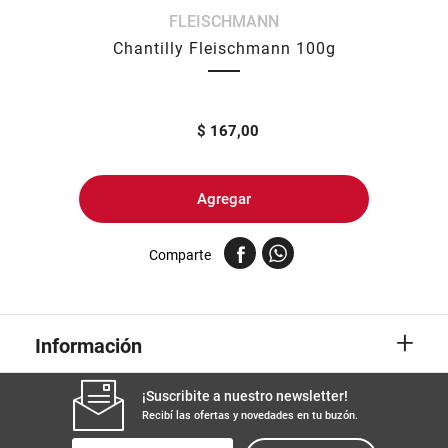
FLEISCHMANN
8
.
yerba
Chantilly Fleischmann 100g
9
.
arroz
10
.
harina
$
167,00
Agregar
Comparte
+
Información
¡Suscribite a nuestro newsletter!
Recibí las ofertas y novedades en tu buzón.