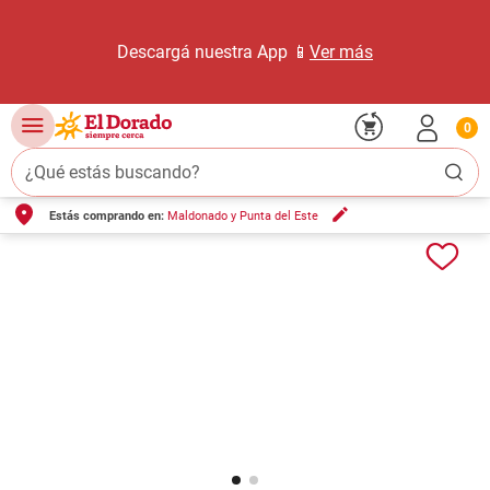
Descargá nuestra App 📱
Ver más
0
¿Qué estás buscando?
Estás comprando en:
Maldonado y Punta del Este
TÉRMINOS MÁS BUSCADOS
1
.
carne carnicería
2
.
leche
3
.
aceite
4
.
queso
5
.
pollo
6
.
bondiola
7
.
fideos