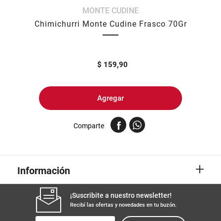
MONTE CUDINE
8
.
yerba
Chimichurri Monte Cudine Frasco 70Gr
9
.
harina
10
.
arroz
$
159,90
Agregar
Comparte
+
Información
¡Suscribite a nuestro newsletter!
Recibí las ofertas y novedades en tu buzón.