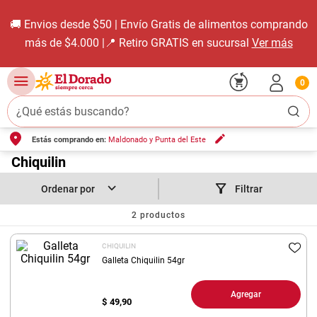
🚚 Envios desde $50 | Envío Gratis de alimentos comprando
más de $4.000 |📍 Retiro GRATIS en sucursal
Ver más
0
¿Qué estás buscando?
Estás comprando en:
Maldonado y Punta del Este
TÉRMINOS MÁS BUSCADOS
1
.
Chiquilin
carne carnicería
2
.
leche
Filtrar
3
.
aceite
2
productos
4
.
queso
CHIQUILIN
5
.
pollo
Galleta Chiquilin 54gr
6
.
bondiola
Agregar
$
49,90
7
.
fideos