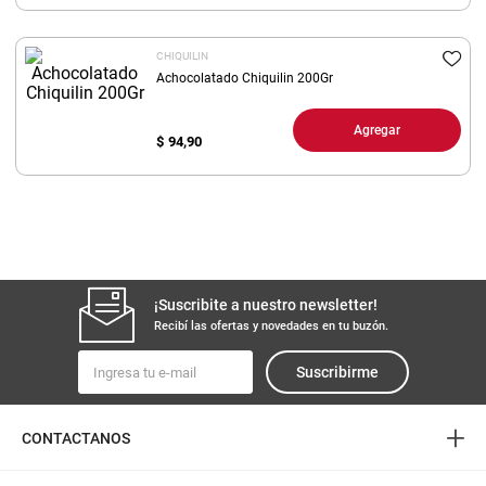
8
.
yerba
CHIQUILIN
9
.
arroz
Achocolatado Chiquilin 200Gr
10
.
harina
Agregar
$
94,90
¡Suscribite a nuestro newsletter!
Recibí las ofertas y novedades en tu buzón.
Suscribirme
+
CONTACTANOS