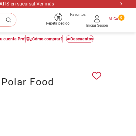
RATIS en sucursal
Ver más
Favoritos
0
Repetir pedido
Iniciar Sesión
tu cuenta Pro!
🛒¿Cómo comprar?
📣Descuentos
 Polar Food