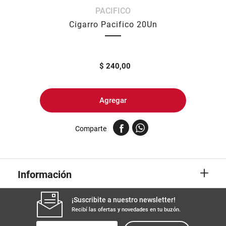
PACIFICO
8
.
yerba
Cigarro Pacifico 20Un
9
.
harina
10
.
arroz
$
240,00
Agregar
Comparte
+
Información
¡Suscribite a nuestro newsletter!
Recibí las ofertas y novedades en tu buzón.