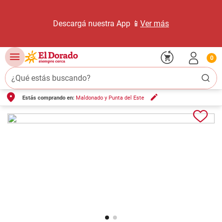
Descargá nuestra App 📱
Ver más
0
¿Qué estás buscando?
Estás comprando en:
Maldonado y Punta del Este
TÉRMINOS MÁS BUSCADOS
1
.
carne carnicería
2
.
leche
3
.
aceite
4
.
queso
5
.
pollo
6
.
bondiola
7
.
fideos