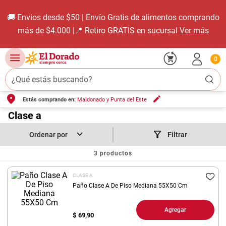
🚚 Envios desde $50 | Envío Gratis de alimentos comprando
más de $4.000 |📍 Retiro GRATIS en sucursal
Ver más
0
¿Qué estás buscando?
Estás comprando en:
Maldonado y Punta del Este
TÉRMINOS MÁS BUSCADOS
1
.
Clase a
carne carnicería
2
.
leche
Filtrar
3
.
aceite
3
productos
4
.
queso
CLASE A
5
.
pollo
Paño Clase A De Piso Mediana 55X50 Cm
6
.
bondiola
Agregar
$
69,90
7
.
fideos