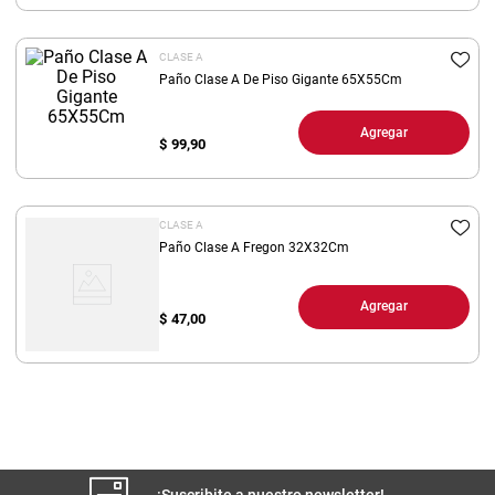
8
.
yerba
CLASE A
9
.
arroz
Paño Clase A De Piso Gigante 65X55Cm
10
.
harina
Agregar
$
99,90
CLASE A
Paño Clase A Fregon 32X32Cm
Agregar
$
47,00
¡Suscribite a nuestro newsletter!