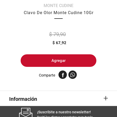
MONTE CUDINE
8
.
arroz
Clavo De Olor Monte Cudine 10Gr
9
.
harina
10
.
yerba
$ 79,90
$
67,92
Agregar
Comparte
+
Información
¡Suscribite a nuestro newsletter!