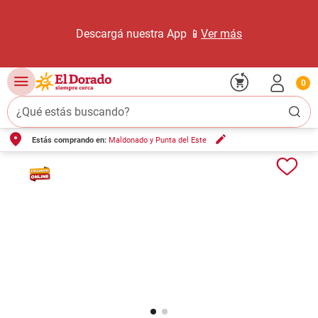
Descargá nuestra App 📱
Ver más
0
¿Qué estás buscando?
Estás comprando en:
Maldonado y Punta del Este
TÉRMINOS MÁS BUSCADOS
1
.
carne carnicería
2
.
leche
3
.
aceite
4
.
queso
5
.
pollo
6
.
bondiola
7
.
fideos