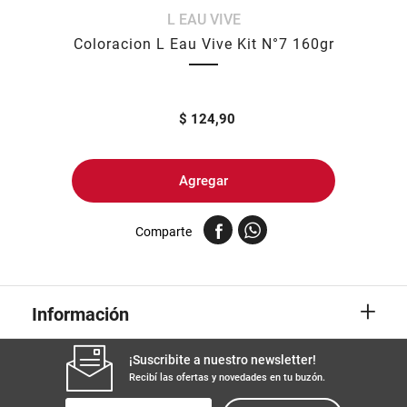
L EAU VIVE
8
.
fideos
Coloracion L Eau Vive Kit N°7 160gr
9
.
arroz
10
.
harina
$
124,90
Agregar
Comparte
+
Información
¡Suscribite a nuestro newsletter!
Recibí las ofertas y novedades en tu buzón.