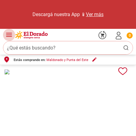
Descargá nuestra App 📱
Ver más
0
¿Qué estás buscando?
Estás comprando en:
Maldonado y Punta del Este
TÉRMINOS MÁS BUSCADOS
1
.
carne carnicería
2
.
leche
3
.
aceite
4
.
queso
5
.
bondiola
6
.
pollo
7
.
yerba