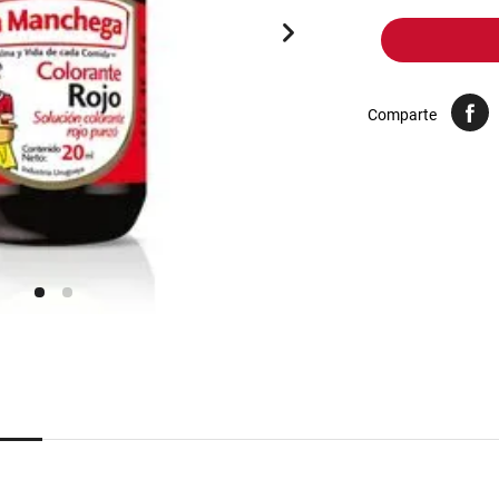
10
.
harina
Comparte