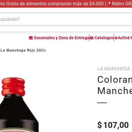
vío Gratis de alimentos comprando más de $4.000 |📍 Retiro G
cando?
TÉRMINOS MÁS BUSCADOS
🏪 Sucursales y Zona de Entrega
📖 Catalogos
☀️Activá 
1
.
carne carnicería
2
.
leche
 La Manchega Rojo 20Cc
3
.
aceite
LA MANCHEGA
4
.
queso
Colora
5
.
pollo
Manche
6
.
bondiola
7
.
fideos
8
.
yerba
9
.
arroz
$
107,00