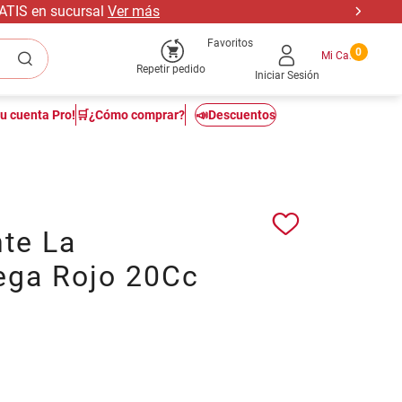
RATIS en sucursal
Ver más
Favoritos
0
Repetir pedido
Iniciar Sesión
tu cuenta Pro!
🛒¿Cómo comprar?
📣Descuentos
nte La
ga Rojo 20Cc