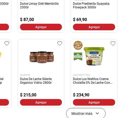
 350Gr
Dulce Limay Diet Membrillo
Dulce Predilecta Guayaba
250Gr
Flowpack 300Gr
$
87,00
$
69,90
Agregar
Agregar
SILENTE
LOS NIETITOS
Del
Dulce De Leche Silente
Dulce Los Nietitos Creme
gr
Organico Vidrio 280Gr
Cholatte 0% De Leche Con
Avellanas
$
215,00
$
234,90
Agregar
Agregar
Mostrar más