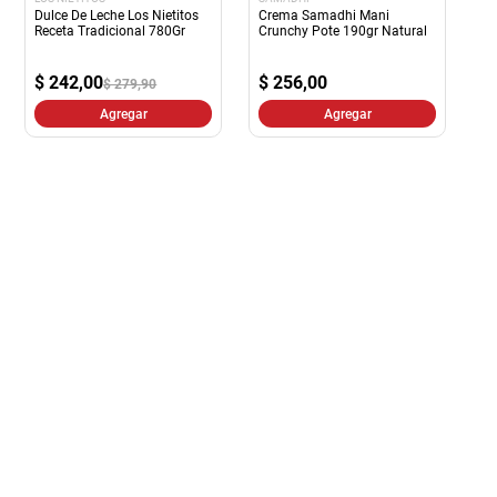
Dulce De Leche Los Nietitos
Crema Samadhi Mani
Receta Tradicional 780Gr
Crunchy Pote 190gr Natural
$
242,00
$
256,00
$ 279,90
Agregar
Agregar