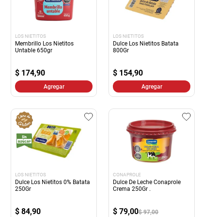
LOS NIETITOS
LOS NIETITOS
Membrillo Los Nietitos
Dulce Los Nietitos Batata
Untable 650gr
800Gr
$
174,90
$
154,90
Agregar
Agregar
LOS NIETITOS
CONAPROLE
Dulce Los Nietitos 0% Batata
Dulce De Leche Conaprole
250Gr
Crema 250Gr .
$
84,90
$
79,00
$ 97,00