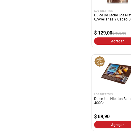
LOS NIETITOS
Dulce De Leche Los Niet
C/Avellanas Y Cacao 5
$
129,00
$ 153,00
Agregar
LOS NIETITOS
Dulce Los Nietitos Bat
400Gr
$
89,90
Agregar