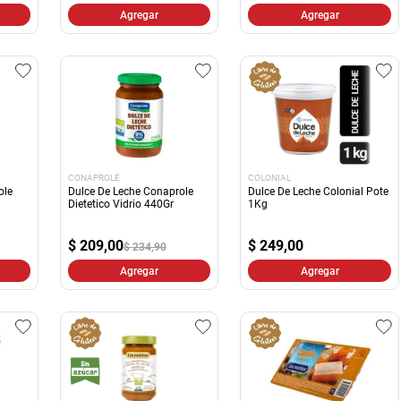
Agregar
Agregar
CONAPROLE
COLONIAL
ole
Dulce De Leche Conaprole
Dulce De Leche Colonial Pote
Dietetico Vidrio 440Gr
1Kg
$
209,00
$
249,00
$ 234,90
Agregar
Agregar