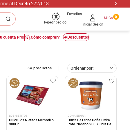
forme al Decreto 272/018
Favoritos
0
Repetir pedido
Iniciar Sesión
tu cuenta Pro!
🛒¿Cómo comprar?
📣Descuentos
Ordenar por
64
productos
LOS NIETITOS
DOÑA ELVIRA
Dulce Los Nietitos Membrillo
Dulce De Leche Doña Elvira
900Gr
Pote Plastico 900G Libre De
Glute