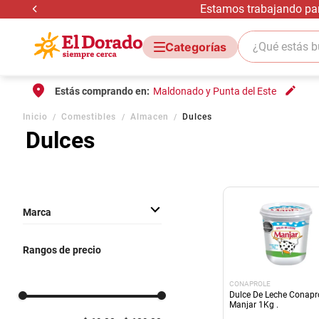
Estamos trabajando para
¿Qué estás bus
Estás comprando en:
Maldonado y Punta del Este
Inicio
Comestibles
Almacen
Dulces
Dulces
Marca
LOS NIETITOS
Rangos de precio
CONAPROLE
TERRA VERDE
CONAPROLE
SILENTE
Dulce De Leche Conapr
Manjar 1Kg .
SAMADHI