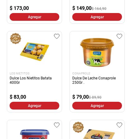
$
173,00
$
149,00
$ 164,90
Agregar
Agregar
LOS NIETITOS
CONAPROLE
Dulce Los Nietitos Batata
Dulce De Leche Conaprole
400Gr
250Gr .
$
83,00
$
79,00
$ 89,90
Agregar
Agregar