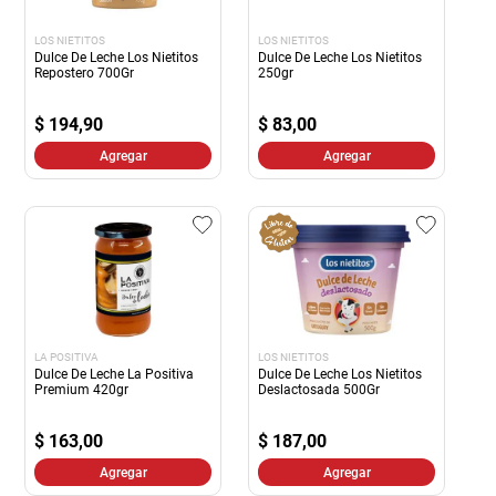
LOS NIETITOS
LOS NIETITOS
Dulce De Leche Los Nietitos
Dulce De Leche Los Nietitos
Repostero 700Gr
250gr
$
194,90
$
83,00
Agregar
Agregar
LA POSITIVA
LOS NIETITOS
Dulce De Leche La Positiva
Dulce De Leche Los Nietitos
Premium 420gr
Deslactosada 500Gr
$
163,00
$
187,00
Agregar
Agregar