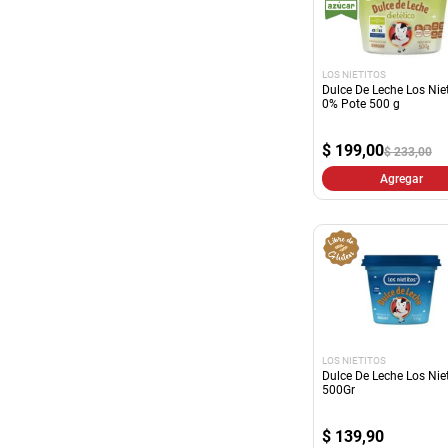
LOS NIETITOS
Dulce De Leche Los Niet
0% Pote 500 g
$
199,00
$ 233,00
Agregar
LOS NIETITOS
Dulce De Leche Los Niet
500Gr
$
139,90