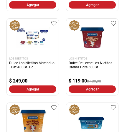
Agregar
Agregar
LOS NIETITOS
LOS NIETITOS
Dulce Los Nietitos Membrillo
Dulce De Leche Los Nietitos
+Bat 400Gr+Dd
Crema Pote 500Gr
1.25Kg+Merm.Dur 2
$
249,00
$
119,00
$ 139,90
Agregar
Agregar