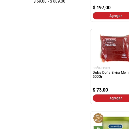
$ 69,00
$ 689,00
LIMAY
$
197,00
LA POSITIVA
PREDILECTA
Agregar
LA PATAIA
LA MAGNOLIA
Mostrar 8 más
DOÑA ELVIRA
Dulce Doña Elvira Memb
500Gr
$
73,00
Agregar