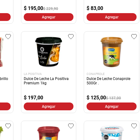
10
.
harina
$
195,00
$
83,00
$ 229,90
Agregar
Agregar
LA POSITIVA
CONAPROLE
rillo
Dulce De Leche La Positiva
Dulce De Leche Conaprole
Premium 1kg
500Gr .
$
197,00
$
125,00
$ 137,00
Agregar
Agregar