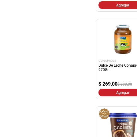
Agregar
CONAPROLE
Dulce De Leche Conapr
970Gr .
$
269,00
$ 303,00
Agregar