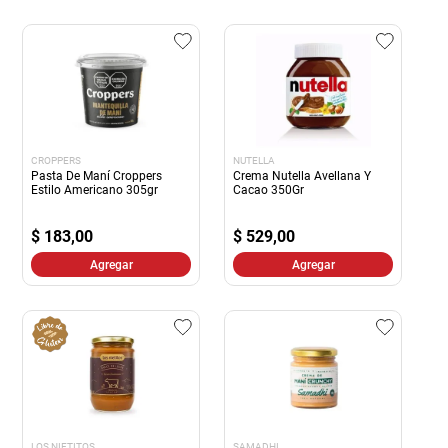
CROPPERS
NUTELLA
Pasta De Maní Croppers
Crema Nutella Avellana Y
Estilo Americano 305gr
Cacao 350Gr
$
183,00
$
529,00
Agregar
Agregar
LOS NIETITOS
SAMADHI