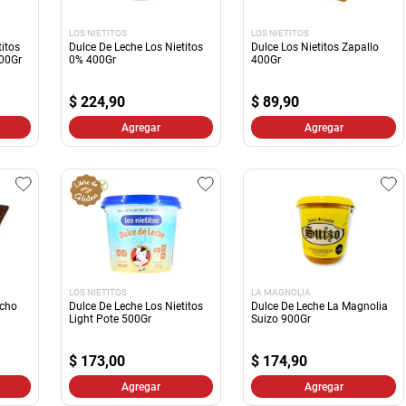
LOS NIETITOS
LOS NIETITOS
itos
Dulce De Leche Los Nietitos
Dulce Los Nietitos Zapallo
00Gr
0% 400Gr
400Gr
$
224,90
$
89,90
Agregar
Agregar
LOS NIETITOS
LA MAGNOLIA
acho
Dulce De Leche Los Nietitos
Dulce De Leche La Magnolia
Light Pote 500Gr
Suizo 900Gr
$
173,00
$
174,90
Agregar
Agregar