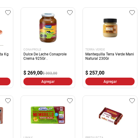
CONAPROLE
TERRA VERDE
ata Kg
Dulce De Leche Conaprole
Mantequilla Terra Verde Mani
Crema 925Gr .
Natural 230Gr
$
269,00
$
257,00
$ 303,00
Agregar
Agregar
LIMAY
PREDILECTA