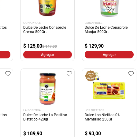
CONAPROLE
CONAPROLE
itos
Dulce De Leche Conaprole
Dulce De Leche Conaprole
Crema 500Gr .
Manjar 500Gr .
$
125,00
$
129,90
$ 147,00
Agregar
Agregar
LA POSITIVA
LOS NIETITOS
itos
Dulce De Leche La Positiva
Dulce Los Nietitos 0%
Dietetico 420gr
Membrillo 250Gr
$
189,90
$
93,00