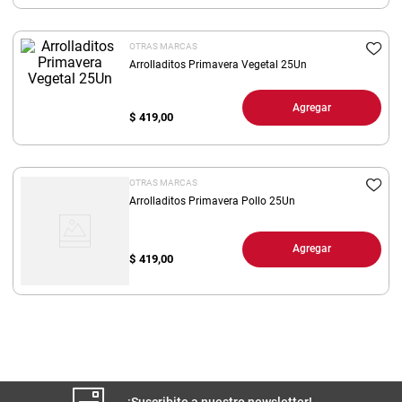
8
.
yerba
OTRAS MARCAS
9
.
arroz
Arrolladitos Primavera Vegetal 25Un
10
.
harina
Agregar
$
419,00
OTRAS MARCAS
Arrolladitos Primavera Pollo 25Un
Agregar
$
419,00
¡Suscribite a nuestro newsletter!