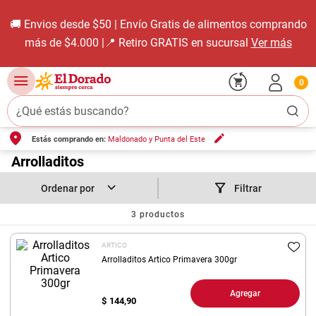
🚚 Envios desde $50 | Envío Gratis de alimentos comprando
más de $4.000 |📍 Retiro GRATIS en sucursal
Ver más
0
¿Qué estás buscando?
Estás comprando en:
Maldonado y Punta del Este
TÉRMINOS MÁS BUSCADOS
1
.
Arrolladitos
carne carnicería
2
.
leche
Filtrar
3
.
aceite
3
productos
4
.
queso
ARTICO
5
.
pollo
Arrolladitos Artico Primavera 300gr
6
.
bondiola
Agregar
$
144,90
7
.
fideos