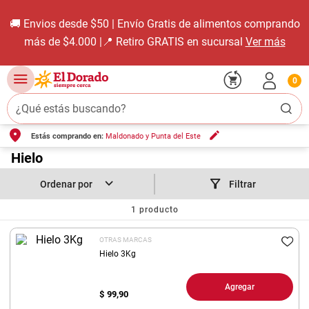
🚚 Envios desde $50 | Envío Gratis de alimentos comprando
más de $4.000 |📍 Retiro GRATIS en sucursal
Ver más
0
¿Qué estás buscando?
Estás comprando en:
Maldonado y Punta del Este
TÉRMINOS MÁS BUSCADOS
1
.
Hielo
carne carnicería
2
.
leche
Filtrar
3
.
aceite
1
producto
4
.
queso
OTRAS MARCAS
5
.
pollo
Hielo 3Kg
6
.
bondiola
Agregar
$
99,90
7
.
fideos