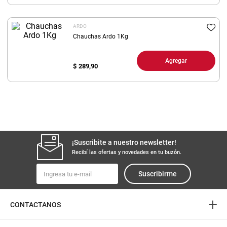
8
.
fideos
ARDO
9
.
arroz
Chauchas Ardo 1Kg
10
.
harina
Agregar
$
289,90
¡Suscribite a nuestro newsletter!
Recibí las ofertas y novedades en tu buzón.
Suscribirme
+
CONTACTANOS