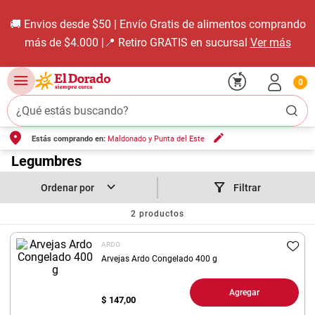
🚚 Envios desde $50 | Envío Gratis de alimentos comprando
más de $4.000 |📍 Retiro GRATIS en sucursal
Ver más
0
¿Qué estás buscando?
Estás comprando en:
Maldonado y Punta del Este
TÉRMINOS MÁS BUSCADOS
1
.
Legumbres
carne carnicería
2
.
leche
Filtrar
3
.
aceite
2
productos
4
.
queso
ARDO
5
.
bondiola
Arvejas Ardo Congelado 400 g
6
.
pollo
Agregar
$
147,00
7
.
yerba