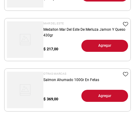
MAR DEL ESTE
Medallon Mar Del Este De Merluza Jamon Y Queso
430gr
Agregar
$
217,00
OTRAS MARCAS
Salmon Ahumado 100Gr En Fetas
Agregar
$
369,00