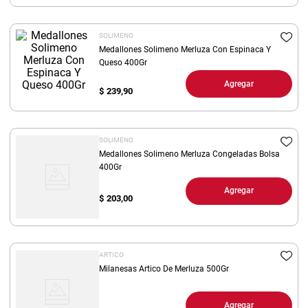
8
.
arroz
SOLIMENO
9
.
harina
Medallones Solimeno Merluza Con Espinaca Y
10
.
Queso 400Gr
yerba
Agregar
$
239,90
SOLIMENO
Medallones Solimeno Merluza Congeladas Bolsa
400Gr
Agregar
$
203,00
ARTICO
Milanesas Artico De Merluza 500Gr
Agregar