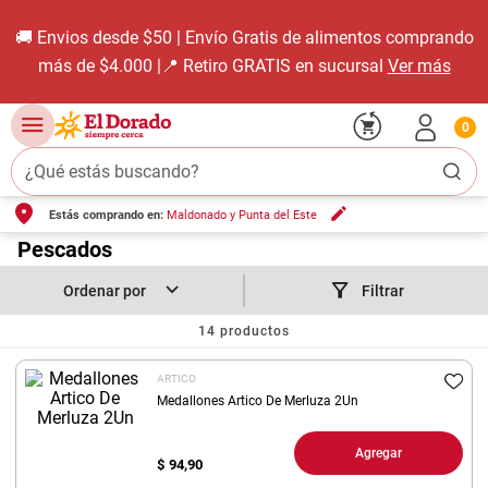
🚚 Envios desde $50 | Envío Gratis de alimentos comprando
más de $4.000 |📍 Retiro GRATIS en sucursal
Ver más
0
¿Qué estás buscando?
Estás comprando en:
Maldonado y Punta del Este
TÉRMINOS MÁS BUSCADOS
1
.
Pescados
carne carnicería
2
.
leche
Filtrar
3
.
aceite
14
productos
4
.
queso
ARTICO
5
.
pollo
Medallones Artico De Merluza 2Un
6
.
bondiola
Agregar
$
94,90
7
.
fideos