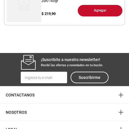
2un/160gr
Agregar
$
219,90
¡Suscribite a nuestro newsletter!
Recibí las ofertas y novedades en tu buzón.
Suscribirme
+
CONTACTANOS
+
NOSOTROS