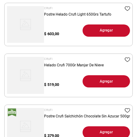
CRUFI
Postre Helado Crufi Light 650Grs Tartufo
Agregar
$
603,00
CRUFI
Helado Crufi 700Gr Manjar De Nieve
Agregar
$
519,00
CRUFI
Postre Crufi Salchichón Chocolate Sin Azucar 500gr
Agregar
$
379,00