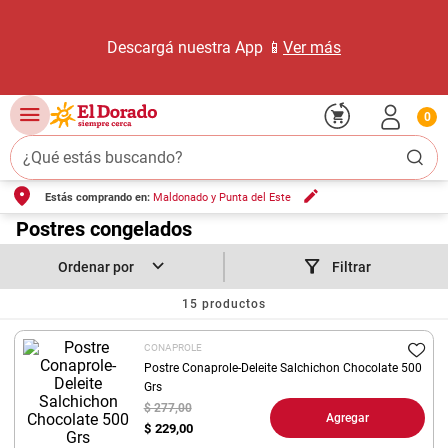
Descargá nuestra App 📱
Ver más
0
¿Qué estás buscando?
Estás comprando en:
Maldonado y Punta del Este
TÉRMINOS MÁS BUSCADOS
1
.
Postres congelados
carne carnicería
2
.
leche
Filtrar
3
.
aceite
15
productos
4
.
queso
CONAPROLE
5
.
pollo
Postre Conaprole-Deleite Salchichon Chocolate 500
Grs
6
.
bondiola
$ 277,00
Agregar
$
229,00
7
.
fideos