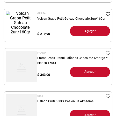
8
.
yerba
GRABA
9
.
harina
Volcan Graba Petit Gateau Chocolate 2un/160gr
10
.
arroz
Agregar
$
219,90
FRANUI
Frambuesas Franui Bañadas Chocolate Amargo Y
Blanco 150Gr
Agregar
$
343,00
CRUFI
Helado Crufi 680Gr Pasion De Almedras
Agregar