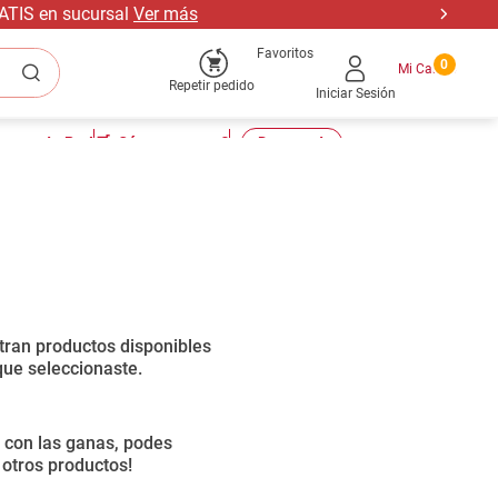
RATIS en sucursal
Ver más
Favoritos
0
Repetir pedido
Iniciar Sesión
tu cuenta Pro!
🛒¿Cómo comprar?
📣Descuentos
Ordenar por
0
productos