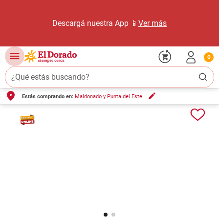
Descargá nuestra App 📱
Ver más
0
¿Qué estás buscando?
Estás comprando en:
Maldonado y Punta del Este
TÉRMINOS MÁS BUSCADOS
1
.
carne carnicería
2
.
leche
3
.
aceite
4
.
queso
5
.
pollo
6
.
bondiola
7
.
fideos