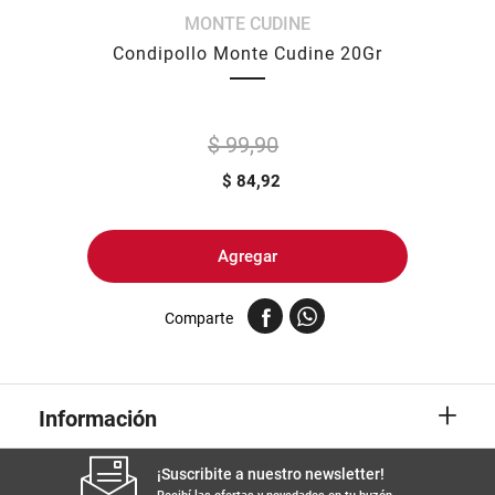
MONTE CUDINE
8
.
arroz
Condipollo Monte Cudine 20Gr
9
.
harina
10
.
yerba
$ 99,90
$
84,92
Agregar
Comparte
+
Información
¡Suscribite a nuestro newsletter!