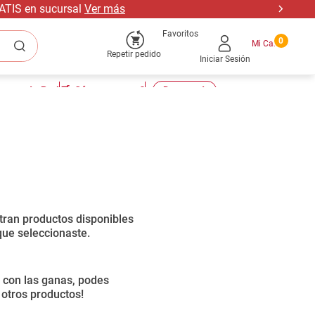
RATIS en sucursal
Ver más
Favoritos
0
Repetir pedido
Iniciar Sesión
tu cuenta Pro!
🛒¿Cómo comprar?
📣Descuentos
Ordenar por
0
productos