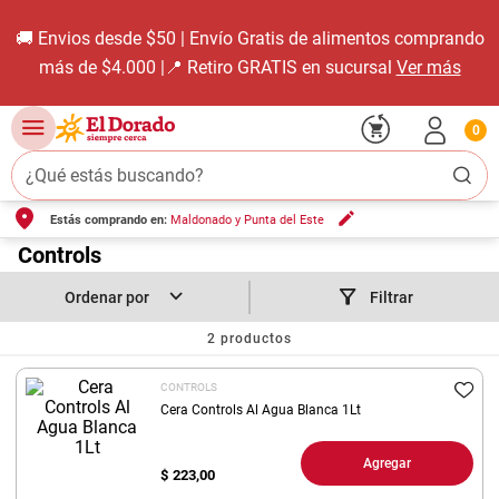
🚚 Envios desde $50 | Envío Gratis de alimentos comprando
más de $4.000 |📍 Retiro GRATIS en sucursal
Ver más
0
¿Qué estás buscando?
Estás comprando en:
Maldonado y Punta del Este
TÉRMINOS MÁS BUSCADOS
1
.
Controls
carne carnicería
2
.
leche
Filtrar
3
.
aceite
2
productos
4
.
queso
CONTROLS
5
.
pollo
Cera Controls Al Agua Blanca 1Lt
6
.
bondiola
Agregar
$
223,00
7
.
fideos