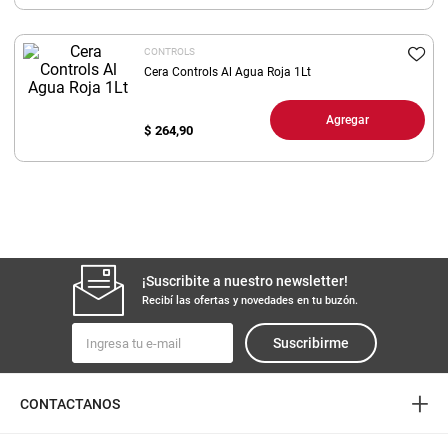
8
.
yerba
CONTROLS
9
.
arroz
Cera Controls Al Agua Roja 1Lt
10
.
harina
Agregar
$
264,90
¡Suscribite a nuestro newsletter!
Recibí las ofertas y novedades en tu buzón.
Suscribirme
+
CONTACTANOS