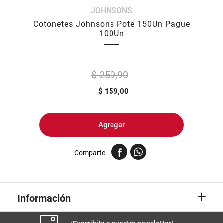
JOHNSONS
8
.
yerba
Cotonetes Johnsons Pote 150Un Pague
9
.
harina
100Un
10
.
arroz
$ 259,90
$
159,00
Agregar
Comparte
+
Información
¡Suscribite a nuestro newsletter!