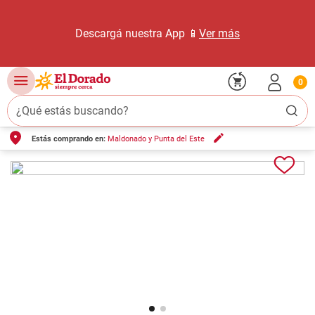
Descargá nuestra App 📱
Ver más
0
¿Qué estás buscando?
Estás comprando en:
Maldonado y Punta del Este
TÉRMINOS MÁS BUSCADOS
1
.
carne carnicería
2
.
leche
3
.
aceite
4
.
queso
5
.
pollo
6
.
bondiola
7
.
fideos