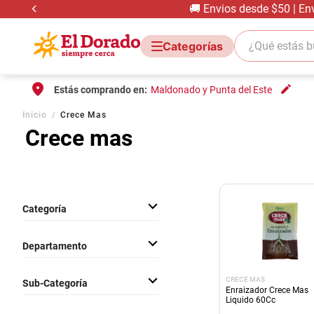
🚚 Envios desde $50 | En
¿Qué estás bus
Estás comprando en:
Maldonado y Punta del Este
Inicio
Crece Mas
Crece mas
Categoría
Jardín
Departamento
Hogar
CRECE MAS
Sub-Categoría
Enraizador Crece Mas
Liquido 60Cc
Tierra y fertilizantes