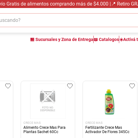
vío Gratis de alimentos comprando más de $4.000 |📍 Retiro G
cando?
TÉRMINOS MÁS BUSCADOS
🏪 Sucursales y Zona de Entrega
📖 Catalogos
☀️Activá 
1
.
carne carnicería
2
.
leche
3
.
aceite
4
.
queso
5
.
pollo
6
.
bondiola
7
.
fideos
8
.
arroz
CRECE MAS
CRECE MAS
9
.
harina
Alimento Crece Mas Para
Fertilizante Crece Mas
Plantas Sachet 60Cc
Activador De Flores 345Cc