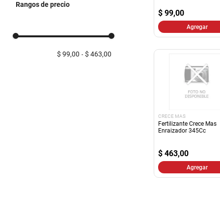
Rangos de precio
$
99,00
Agregar
$ 99,00
$ 463,00
CRECE MAS
Fertilizante Crece Mas
Enraizador 345Cc
$
463,00
Agregar