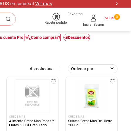
RATIS en sucursal
Ver más
Favoritos
0
Repetir pedido
Iniciar Sesión
tu cuenta Pro!
🛒¿Cómo comprar?
📣Descuentos
Ordenar por
6
productos
CRECE MAS
CRECE MAS
Alimento Crece Mas Rosas Y
Sulfato Crece Mas De Hierro
Flores 600Gr Granulado
200Gr