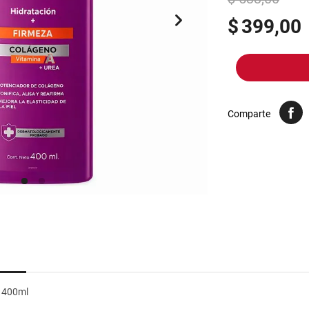
10
.
yerba
$
399,00
Comparte
l 400ml