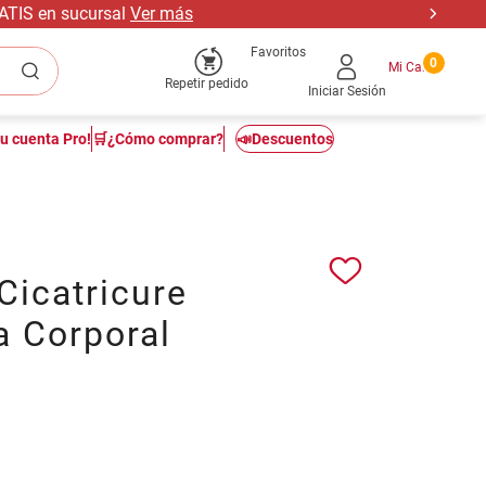
RATIS en sucursal
Ver más
Favoritos
0
Repetir pedido
Iniciar Sesión
tu cuenta Pro!
🛒¿Cómo comprar?
📣Descuentos
Cicatricure
a Corporal