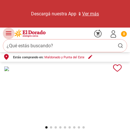
Descargá nuestra App 📱
Ver más
0
¿Qué estás buscando?
Estás comprando en:
Maldonado y Punta del Este
TÉRMINOS MÁS BUSCADOS
1
.
carne carnicería
2
.
leche
3
.
aceite
4
.
queso
5
.
bondiola
6
.
pollo
7
.
yerba