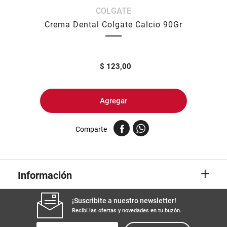
COLGATE
8
.
fideos
Crema Dental Colgate Calcio 90Gr
9
.
arroz
10
.
harina
$
123,00
Agregar
Comparte
+
Información
¡Suscribite a nuestro newsletter!
Recibí las ofertas y novedades en tu buzón.