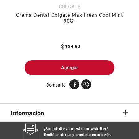
COLGATE
8
.
yerba
Crema Dental Colgate Max Fresh Cool Mint
9
.
arroz
90Gr
10
.
harina
$
124,90
Agregar
Comparte
+
Información
¡Suscribite a nuestro newsletter!
Recibí las ofertas y novedades en tu buzón.