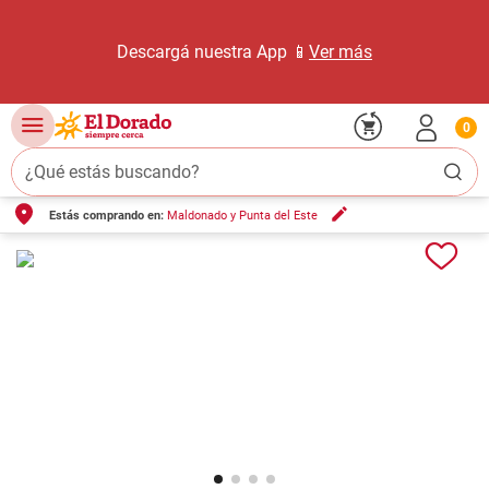
Descargá nuestra App 📱
Ver más
0
¿Qué estás buscando?
Estás comprando en:
Maldonado y Punta del Este
TÉRMINOS MÁS BUSCADOS
1
.
carne carnicería
2
.
leche
3
.
aceite
4
.
queso
5
.
pollo
6
.
bondiola
7
.
fideos