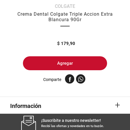
COLGATE
8
.
yerba
Crema Dental Colgate Triple Accion Extra
9
.
harina
Blancura 90Gr
10
.
arroz
$
179,90
Agregar
Comparte
+
Información
¡Suscribite a nuestro newsletter!
Recibí las ofertas y novedades en tu buzón.