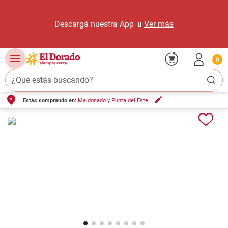
Descargá nuestra App 📱
Ver más
0
¿Qué estás buscando?
Estás comprando en:
Maldonado y Punta del Este
TÉRMINOS MÁS BUSCADOS
1
.
carne carnicería
2
.
leche
3
.
aceite
4
.
queso
5
.
pollo
6
.
bondiola
7
.
fideos