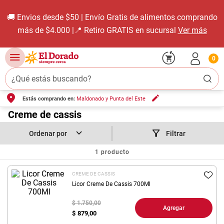
🚚 Envios desde $50 | Envío Gratis de alimentos comprando
más de $4.000 |📍 Retiro GRATIS en sucursal
Ver más
0
¿Qué estás buscando?
Estás comprando en:
Maldonado y Punta del Este
TÉRMINOS MÁS BUSCADOS
1
.
Creme de cassis
carne carnicería
2
.
leche
Filtrar
3
.
aceite
1
producto
4
.
queso
CREME DE CASSIS
5
.
bondiola
Licor Creme De Cassis 700Ml
6
.
pollo
$ 1.750,00
Agregar
$
879,00
7
.
yerba