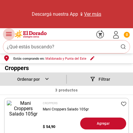
Descargá nuestra App 📱
Ver más
0
¿Qué estás buscando?
Estás comprando en:
Maldonado y Punta del Este
TÉRMINOS MÁS BUSCADOS
1
.
Croppers
carne carnicería
2
.
leche
Filtrar
3
.
aceite
3
productos
4
.
queso
CROPPERS
5
.
pollo
Mani Croppers Salado 105gr
6
.
bondiola
Agregar
$
54,90
7
.
fideos