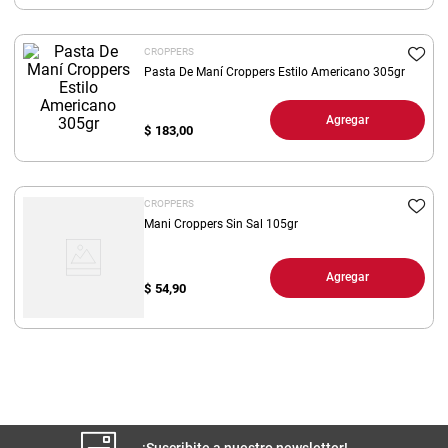
8
.
yerba
CROPPERS
9
.
arroz
Pasta De Maní Croppers Estilo Americano 305gr
10
.
harina
Agregar
$
183,00
CROPPERS
Mani Croppers Sin Sal 105gr
Agregar
$
54,90
¡Suscribite a nuestro newsletter!