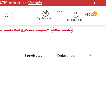
RATIS en sucursal
Ver más
Favoritos
0
Repetir pedido
Iniciar Sesión
tu cuenta Pro!
🛒¿Cómo comprar?
📣Descuentos
Ordenar por
3
productos