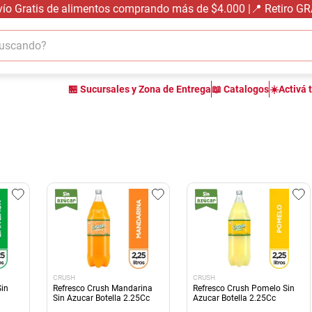
vío Gratis de alimentos comprando más de $4.000 |📍 Retiro G
cando?
TÉRMINOS MÁS BUSCADOS
🏪 Sucursales y Zona de Entrega
📖 Catalogos
☀️Activá 
1
.
carne carnicería
2
.
leche
3
.
aceite
4
.
queso
5
.
pollo
6
.
bondiola
7
.
fideos
8
.
yerba
CRUSH
CRUSH
9
.
arroz
Sin
Refresco Crush Mandarina
Refresco Crush Pomelo Sin
Sin Azucar Botella 2.25Cc
Azucar Botella 2.25Cc