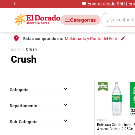
🚚 Envios desde $50 | En
¿Qué estás bus
Estás comprando en:
Maldonado y Punta del Este
Inicio
Crush
Crush
Categoría
Bebidas Sin Alcohol
Departamento
Bebidas
CRUSH
Sub-Categoría
Refresco Crush Limon 
Azucar Botella 2.25Cc
Gaseosas y Refrescos