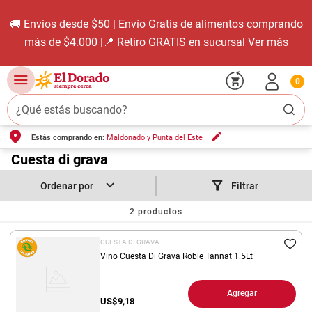
🚚 Envios desde $50 | Envío Gratis de alimentos comprando
más de $4.000 |📍 Retiro GRATIS en sucursal
Ver más
0
¿Qué estás buscando?
Estás comprando en:
Maldonado y Punta del Este
TÉRMINOS MÁS BUSCADOS
1
.
Cuesta di grava
carne carnicería
2
.
leche
Filtrar
3
.
aceite
2
productos
4
.
queso
CUESTA DI GRAVA
5
.
bondiola
Vino Cuesta Di Grava Roble Tannat 1.5Lt
6
.
pollo
Agregar
US$
9,18
7
.
yerba