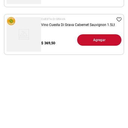
8
.
fideos
9
.
arroz
CUESTA DI GRAVA
Vino Cuesta Di Grava Cabernet Sauvignon 1.5Lt
10
.
harina
Agregar
$
369,50