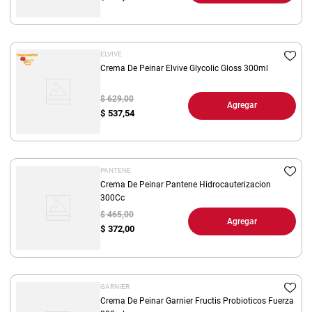
ELVIVE
Crema De Peinar Elvive Glycolic Gloss 300ml
$ 629,00
Agregar
$
537,54
PANTENE
Crema De Peinar Pantene Hidrocauterizacion
300Cc
$ 465,00
Agregar
$
372,00
GARNIER
Crema De Peinar Garnier Fructis Probioticos Fuerza