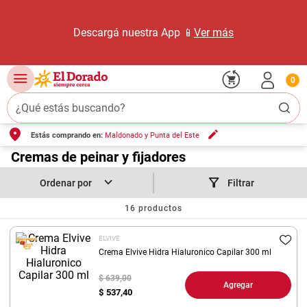
Descargá nuestra App 📱
Ver más
0
¿Qué estás buscando?
Estás comprando en:
Maldonado y Punta del Este
TÉRMINOS MÁS BUSCADOS
1
.
Cremas de peinar y fijadores
carne carnicería
2
.
leche
Filtrar
3
.
aceite
16
productos
4
.
queso
ELVIVE
5
.
pollo
Crema Elvive Hidra Hialuronico Capilar 300 ml
6
.
bondiola
$ 639,00
Agregar
$
537,40
7
.
fideos