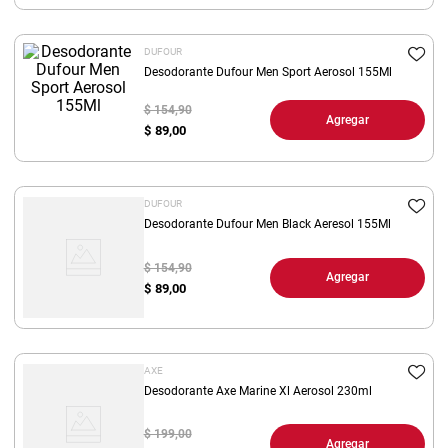
8
.
yerba
DUFOUR
9
.
harina
Desodorante Dufour Men Sport Aerosol 155Ml
10
.
arroz
$ 154,90
Agregar
$
89,00
DUFOUR
Desodorante Dufour Men Black Aeresol 155Ml
$ 154,90
Agregar
$
89,00
AXE
Desodorante Axe Marine Xl Aerosol 230ml
$ 199,00
Agregar