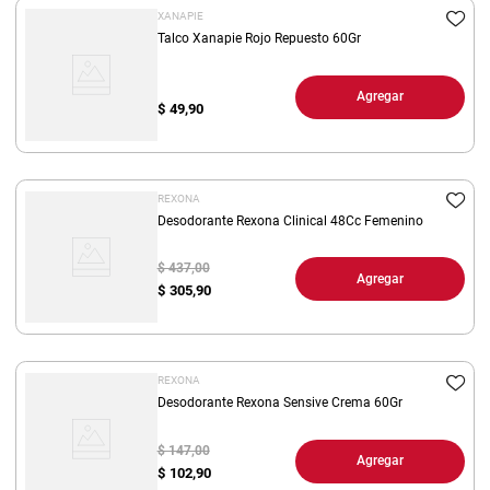
XANAPIE
Talco Xanapie Rojo Repuesto 60Gr
Agregar
$
49,90
REXONA
Desodorante Rexona Clinical 48Cc Femenino
$ 437,00
Agregar
$
305,90
REXONA
Desodorante Rexona Sensive Crema 60Gr
$ 147,00
Agregar
$
102,90