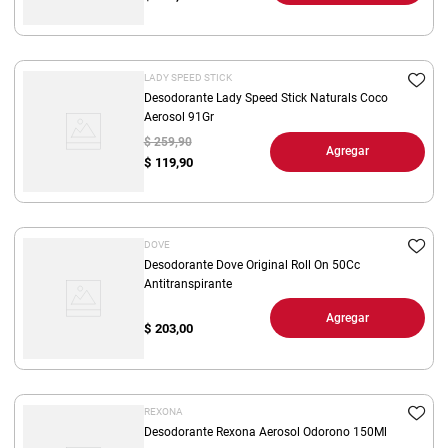
LADY SPEED STICK
Desodorante Lady Speed Stick Naturals Coco
Aerosol 91Gr
$ 259,90
Agregar
$
119,90
DOVE
Desodorante Dove Original Roll On 50Cc
Antitranspirante
Agregar
$
203,00
REXONA
Desodorante Rexona Aerosol Odorono 150Ml