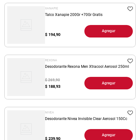
XANAPIE
Talco Xanapie 200Gr +70Gr Gratis
Agregar
$
194,90
REXONA
Desodorante Rexona Men Xtracool Aerosol 250ml
$ 269,90
Agregar
$
188,93
NIVEA
Desodorante Nivea Invisible Clear Aerosol 150Cc
Agregar
$
239,90