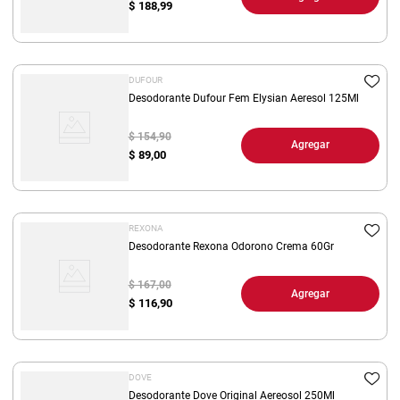
$
188,99
DUFOUR
Desodorante Dufour Fem Elysian Aeresol 125Ml
$ 154,90
Agregar
$
89,00
REXONA
Desodorante Rexona Odorono Crema 60Gr
$ 167,00
Agregar
$
116,90
DOVE
Desodorante Dove Original Aereosol 250Ml