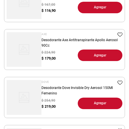
$ 167,00
Agregar
$
116,90
AXE
Desodorante Axe Antitranspirante Apollo Aerosol
90Cc
$ 224,90
Agregar
$
179,00
DOVE
Desodorante Dove Invisible Dry Aerosol 150Ml
Femenino
$ 254,90
Agregar
$
219,00