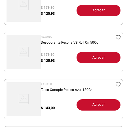
$ 179,90
Agregar
$
125,93
REXONA
Desodorante Rexona V8 Roll On 50Cc
$ 179,90
Agregar
$
125,93
XANAPIE
Talco Xanapie Pedico Azul 180Gr
Agregar
$
143,00