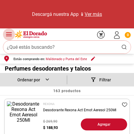
Descargá nuestra App 📱
Ver más
0
¿Qué estás buscando?
Estás comprando en:
Maldonado y Punta del Este
TÉRMINOS MÁS BUSCADOS
1
.
Perfumes desodorantes y talcos
carne carnicería
2
.
leche
Filtrar
3
.
aceite
163
productos
4
.
queso
REXONA
5
.
pollo
Desodorante Rexona Act Emot Aeresol 250Ml
6
.
bondiola
$ 269,90
Agregar
$
188,93
7
.
fideos