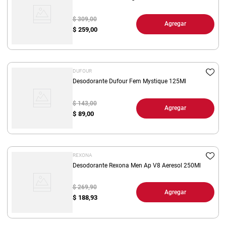
$ 309,00
Agregar
$
259,00
DUFOUR
Desodorante Dufour Fem Mystique 125Ml
$ 143,00
Agregar
$
89,00
REXONA
Desodorante Rexona Men Ap V8 Aeresol 250Ml
$ 269,90
Agregar
$
188,93