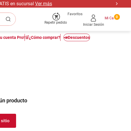
RATIS en sucursal
Ver más
Favoritos
0
Repetir pedido
Iniciar Sesión
tu cuenta Pro!
🛒¿Cómo comprar?
📣Descuentos
ún producto
sitio