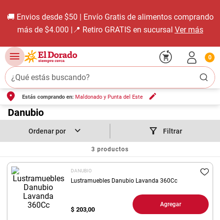
🚚 Envios desde $50 | Envío Gratis de alimentos comprando
más de $4.000 |📍 Retiro GRATIS en sucursal
Ver más
0
¿Qué estás buscando?
Estás comprando en:
Maldonado y Punta del Este
TÉRMINOS MÁS BUSCADOS
1
.
Danubio
carne carnicería
2
.
leche
Filtrar
3
.
aceite
3
productos
4
.
queso
DANUBIO
5
.
pollo
Lustramuebles Danubio Lavanda 360Cc
6
.
bondiola
Agregar
$
203,00
7
.
fideos