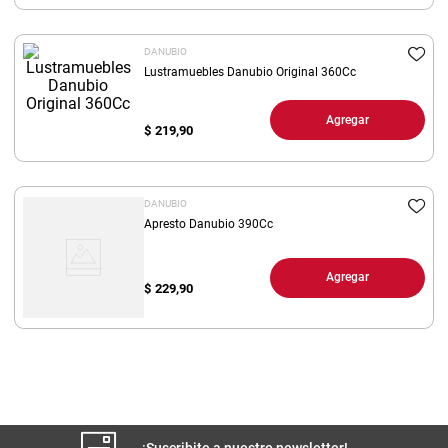
8
.
yerba
DANUBIO
9
.
harina
Lustramuebles Danubio Original 360Cc
10
.
arroz
Agregar
$
219,90
DANUBIO
Apresto Danubio 390Cc
Agregar
$
229,90
¡Suscribite a nuestro newsletter!