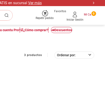
RATIS en sucursal
Ver más
Favoritos
0
Repetir pedido
Iniciar Sesión
tu cuenta Pro!
🛒¿Cómo comprar?
📣Descuentos
Ordenar por
3
productos