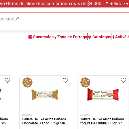
vío Gratis de alimentos comprando más de $4.000 |📍 Retiro G
cando?
TÉRMINOS MÁS BUSCADOS
🏪 Sucursales y Zona de Entrega
📖 Catalogos
☀️Activá 
1
.
carne carnicería
2
.
leche
3
.
aceite
4
.
queso
5
.
pollo
6
.
bondiola
7
.
fideos
8
.
yerba
DELUXE
DELUXE
9
.
arroz
añada
Galleta Deluxe Arroz Bañada
Galleta Deluxe Arroz Bañada
 Sin
Chocolate Blanco 115gr Sin
Yogurt De Frutilla 115gr Sin
Glute
Glu