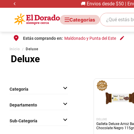
🚚 Envios desde $50 | En
¿Qué estás bus
Estás comprando en:
Maldonado y Punta del Este
Inicio
Deluxe
Deluxe
Categoría
Almacen
Departamento
Comestibles
DELUXE
Sub-Categoría
Galleta Deluxe Arroz B
Chocolate Negro 115gr
Gluten
Galletas