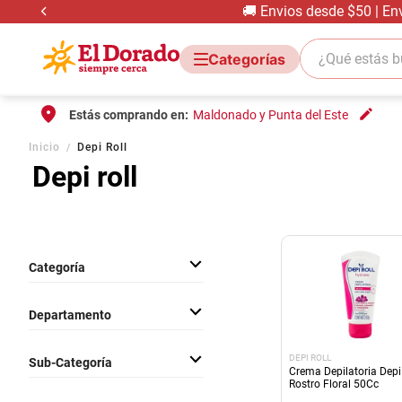
🚚 Envios desde $50 | En
¿Qué estás bus
Estás comprando en:
Maldonado y Punta del Este
Inicio
Depi Roll
Depi roll
Categoría
Cuidado Corporal
Departamento
Cuidado Personal
DEPI ROLL
Sub-Categoría
Crema Depilatoria Depi 
Rostro Floral 50Cc
Artículos de Afeitar y