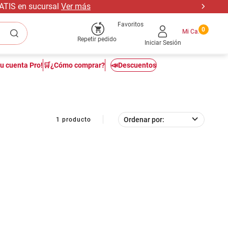
RATIS en sucursal
Ver más
Favoritos
0
Repetir pedido
Iniciar Sesión
tu cuenta Pro!
🛒¿Cómo comprar?
📣Descuentos
Ordenar por
1
producto