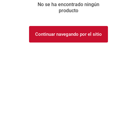
No se ha encontrado ningún
8
.
yerba
producto
9
.
harina
10
.
arroz
Continuar navegando por el sitio