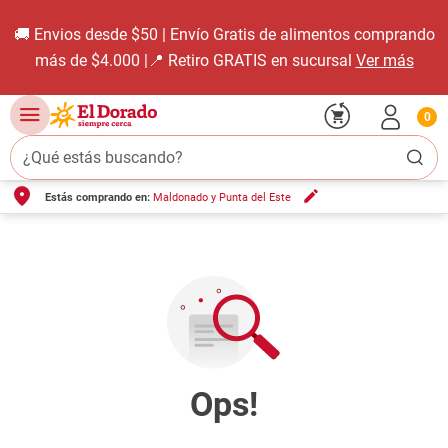
🚚 Envios desde $50 | Envío Gratis de alimentos comprando
más de $4.000 |📍 Retiro GRATIS en sucursal
Ver más
0
¿Qué estás buscando?
Estás comprando en:
Maldonado y Punta del Este
TÉRMINOS MÁS BUSCADOS
1
.
carne carnicería
2
.
leche
3
.
aceite
4
.
queso
5
.
pollo
6
.
bondiola
7
.
fideos