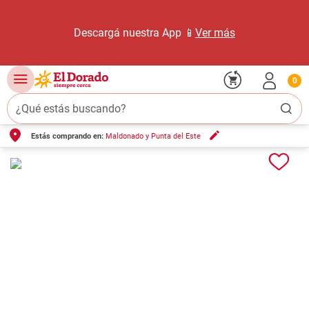
Descargá nuestra App 📱
Ver más
0
¿Qué estás buscando?
Estás comprando en:
Maldonado y Punta del Este
TÉRMINOS MÁS BUSCADOS
1
.
carne carnicería
2
.
leche
3
.
aceite
4
.
queso
5
.
bondiola
6
.
pollo
7
.
yerba