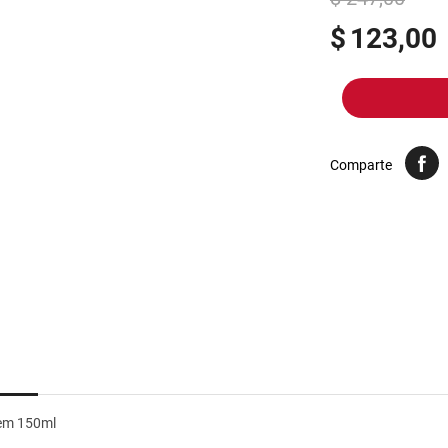
10
.
arroz
$
123,00
Comparte
Fem 150ml