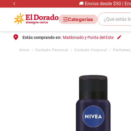
🚚 Envios desde $50 | En
¿Qué estás bus
Estás comprando en:
Maldonado y Punta del Este
Cuidado Personal
Cuidado Corporal
Perfumes,