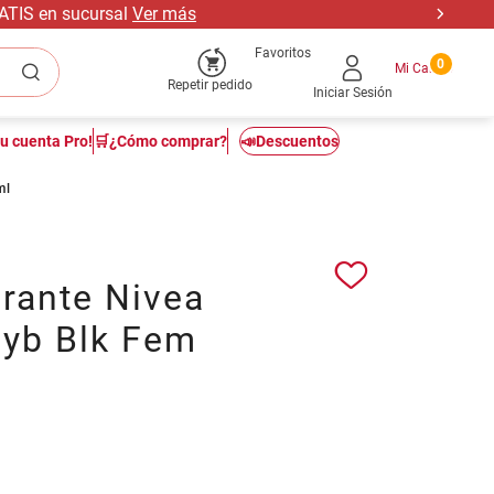
RATIS en sucursal
Ver más
Favoritos
0
Repetir pedido
Iniciar Sesión
tu cuenta Pro!
🛒¿Cómo comprar?
📣Descuentos
ml
rante Nivea
Pyb Blk Fem