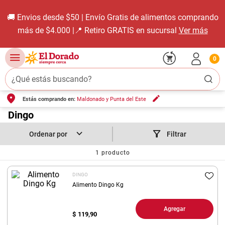
🚚 Envios desde $50 | Envío Gratis de alimentos comprando
más de $4.000 |📍 Retiro GRATIS en sucursal
Ver más
0
¿Qué estás buscando?
Estás comprando en:
Maldonado y Punta del Este
TÉRMINOS MÁS BUSCADOS
1
.
Dingo
carne carnicería
2
.
leche
Filtrar
3
.
aceite
1
producto
4
.
queso
DINGO
5
.
pollo
Alimento Dingo Kg
6
.
bondiola
Agregar
$
119,90
7
.
fideos