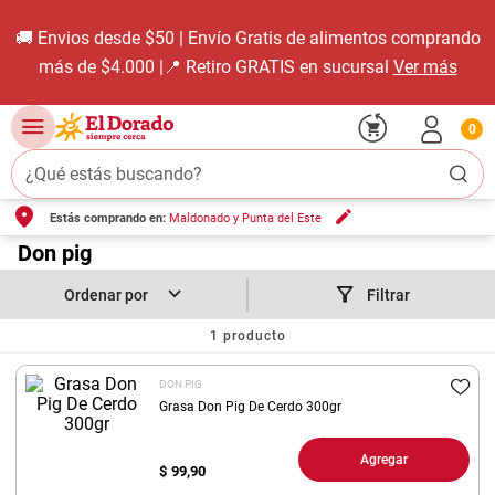
🚚 Envios desde $50 | Envío Gratis de alimentos comprando
más de $4.000 |📍 Retiro GRATIS en sucursal
Ver más
0
¿Qué estás buscando?
Estás comprando en:
Maldonado y Punta del Este
TÉRMINOS MÁS BUSCADOS
1
.
Don pig
carne carnicería
2
.
leche
Filtrar
3
.
aceite
1
producto
4
.
queso
DON PIG
5
.
pollo
Grasa Don Pig De Cerdo 300gr
6
.
bondiola
Agregar
$
99,90
7
.
fideos