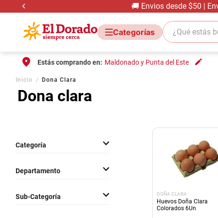
🚚 Envios desde $50 | En
¿Qué estás bus
Estás comprando en:
Maldonado y Punta del Este
Inicio
Dona Clara
Dona clara
Categoría
Frutas y Verduras
Departamento
Frescos
DOÑA CLARA
Sub-Categoría
Huevos Doña Clara
Colorados 6Un
Huevos