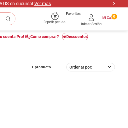
RATIS en sucursal
Ver más
Favoritos
0
Repetir pedido
Iniciar Sesión
tu cuenta Pro!
🛒¿Cómo comprar?
📣Descuentos
Ordenar por
1
producto