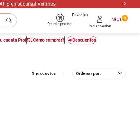
RATIS en sucursal
Ver más
Favoritos
0
Repetir pedido
Iniciar Sesión
tu cuenta Pro!
🛒¿Cómo comprar?
📣Descuentos
Ordenar por
3
productos