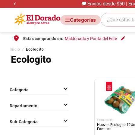
🚚 Envios desde $50 | En
¿Qué estás bus
Estás comprando en:
Maldonado y Punta del Este
Inicio
Ecologito
Ecologito
Categoría
Frutas y Verduras
Departamento
Frescos
ECOLOGITO
Sub-Categoría
Huevos Ecologito 12U
Familiar.
Huevos